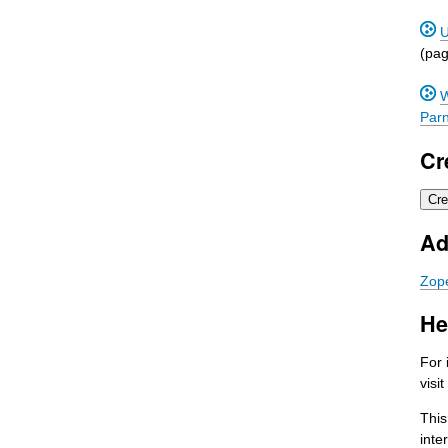
U
(pag
W
Par
Cr
Ad
Zop
He
For 
visit
This
inte