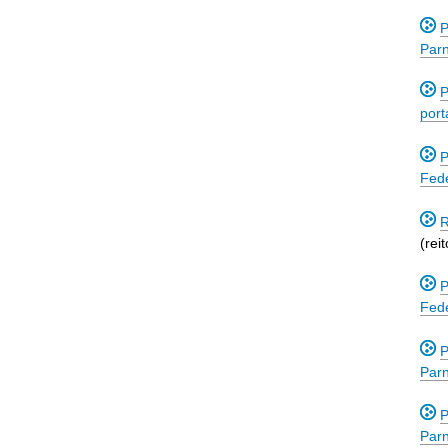
P
Par
P
port
P
Fede
R
(reit
P
Fede
P
Par
P
Par