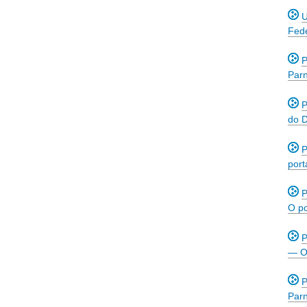
U
Fede
P
Par
P
do D
P
port
P
O po
P
—
O
P
Par