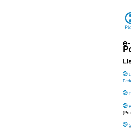
e
Po
Li
U
Fede
T
(Pro
S