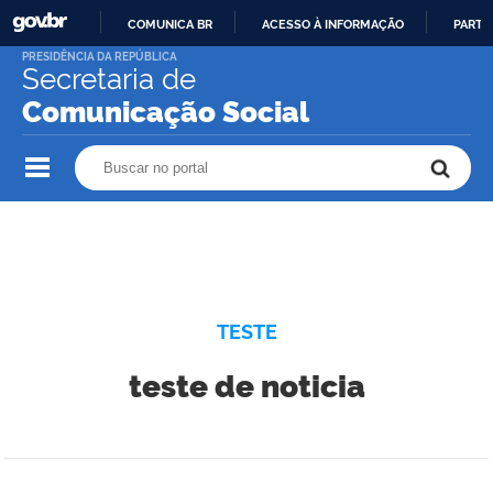
COMUNICA BR
ACESSO À INFORMAÇÃO
PARTI
IR
PRESIDÊNCIA DA REPÚBLICA
Secretaria de
PARA
O
Comunicação Social
CONTEÚDO
Buscar no portal
Buscar no portal
TESTE
teste de noticia