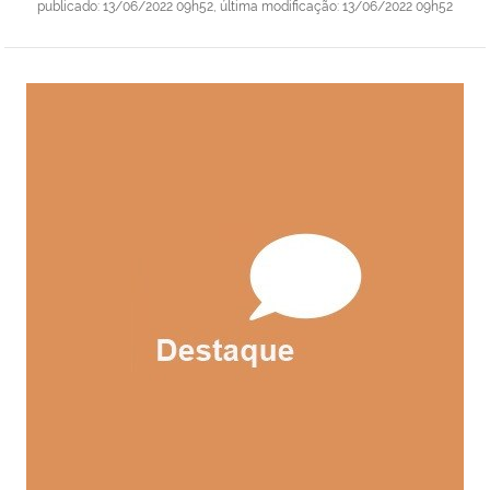
publicado
:
13/06/2022 09h52
,
última modificação
:
13/06/2022 09h52