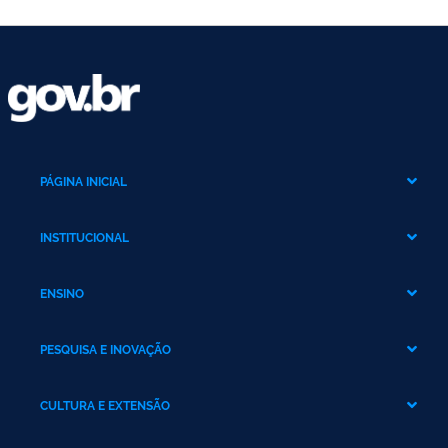
PÁGINA INICIAL
INSTITUCIONAL
ENSINO
A UFDPar
PESQUISA E INOVAÇÃO
Graduação
Sobre a Transição
CULTURA E EXTENSÃO
Pesquisa
Pós-Graduação
Estrutura Administrativa