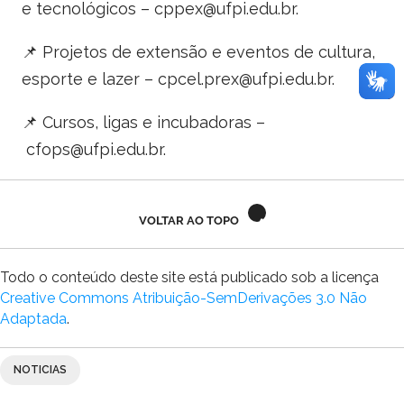
e tecnológicos –
cppex@ufpi.edu.br
.
📌 Projetos de extensão e eventos de cultura,
esporte e lazer –
cpcel.prex@ufpi.edu.br
.
📌 Cursos, ligas e incubadoras –
cfops@ufpi.edu.br
.
VOLTAR AO TOPO
Todo o conteúdo deste site está publicado sob a licença
Creative Commons Atribuição-SemDerivações 3.0 Não
Adaptada
.
NOTICIAS