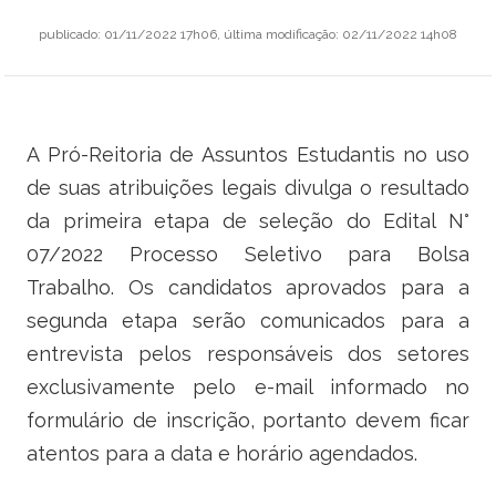
Ministério do Trabalho
publicado
:
01/11/2022 17h06
,
última modificação
:
02/11/2022 14h08
Ministério do Desenvolvimento Social
Ministério da Saúde
A Pró-Reitoria de Assuntos Estudantis no uso
Ministério da Indústria, Comércio Exterior e Serviços
de suas atribuições legais divulga o resultado
da primeira etapa de seleção do Edital N°
Ministério de Minas e Energia
07/2022 Processo Seletivo para Bolsa
Trabalho. Os candidatos aprovados para a
Ministério do Planejamento, Desenvolvimento e Gestão
segunda etapa serão comunicados para a
Ministério da Ciência, Tecnologia, Inovações e Comunicações
entrevista pelos responsáveis dos setores
exclusivamente pelo e-mail informado no
Ministério do Meio Ambiente
formulário de inscrição, portanto devem ficar
Ministério do Esporte
atentos para a data e horário agendados.