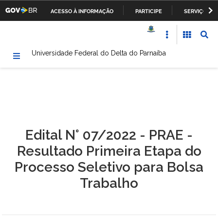
ACESSO À INFORMAÇÃO
PARTICIPE
SERVIÇOS
Casa Civil da Presidência da República
IR
PARA
Ministério da Justiça
O
Universidade Federal do Delta do Parnaíba
CONTEÚDO
Ministério da Defesa
Ministério das Relações Exteriores
Ministério da Fazenda
Edital N° 07/2022 - PRAE -
Ministério dos Transportes, Portos e Aviação Civil
Resultado Primeira Etapa do
Ministério da Agricultura, Pecuária e Abastecimento
Processo Seletivo para Bolsa
Trabalho
Ministério da Educação
Ministério da Cultura