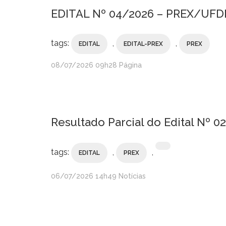
EDITAL Nº 04/2026 – PREX/UFDPa
tags:
,
,
EDITAL
EDITAL-PREX
PREX
publicado
08/07/2026
09h28
Página
Resultado Parcial do Edital Nº 
tags:
,
,
EDITAL
PREX
publicado
06/07/2026
14h49
Notícias