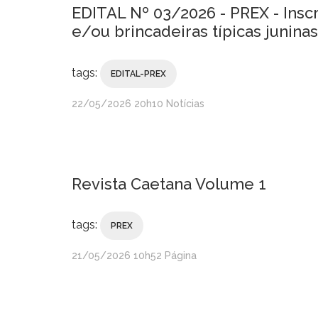
EDITAL Nº 03/2026 - PREX - Insc
e/ou brincadeiras típicas juninas
tags:
EDITAL-PREX
publicado
22/05/2026
20h10
Notícias
Revista Caetana Volume 1
tags:
PREX
publicado
21/05/2026
10h52
Página