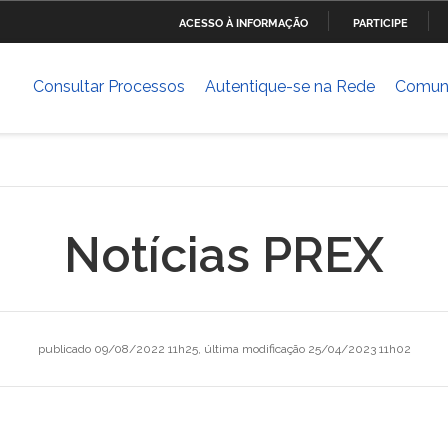
ACESSO À INFORMAÇÃO
PARTICIPE
Ministério da Defesa
Ministério das Relações
Mini
IR
Exteriores
PARA
Consultar Processos
Autentique-se na Rede
Comun
O
Ministério da Cultura
Ministério do Trabalho
Mini
CONTEÚDO
Dese
ia
Ministério do Planejamento,
Ministério da Ciência,
Mini
Desenvolvimento e Gestão
Tecnologia, Inovações e
Comunicações
Notícias PREX
Ministério das Cidades
Ministério da Transparência
Mini
e Controladoria-Geral da
Hum
União
publicado
09/08/2022 11h25,
última modificação
25/04/2023 11h02
Banco Central do Brasil