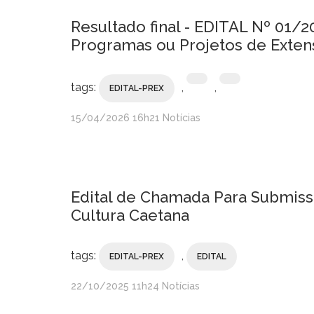
Resultado final - EDITAL Nº 01/
Programas ou Projetos de Extens
tags:
,
,
EDITAL-PREX
publicado
15/04/2026
16h21
Notícias
Edital de Chamada Para Submissã
Cultura Caetana
tags:
,
EDITAL-PREX
EDITAL
publicado
22/10/2025
11h24
Notícias