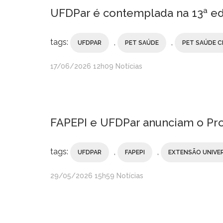
UFDPar é contemplada na 13ª ed
tags:
,
,
UFDPAR
PET SAÚDE
PET SAÚDE C
publicado
17/06/2026
12h09
Notícias
FAPEPI e UFDPar anunciam o Pro
tags:
,
,
UFDPAR
FAPEPI
EXTENSÃO UNIVER
publicado
29/05/2026
15h59
Notícias