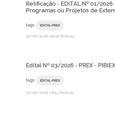
Retificação - EDITAL Nº 01/2026
Programas ou Projetos de Extens
tags:
EDITAL-PREX
publicado
30/06/2026
15h46
Notícias
Edital Nº 03/2026 - PREX - PIBI
tags:
EDITAL-PREX
publicado
30/06/2026
12h53
Notícias