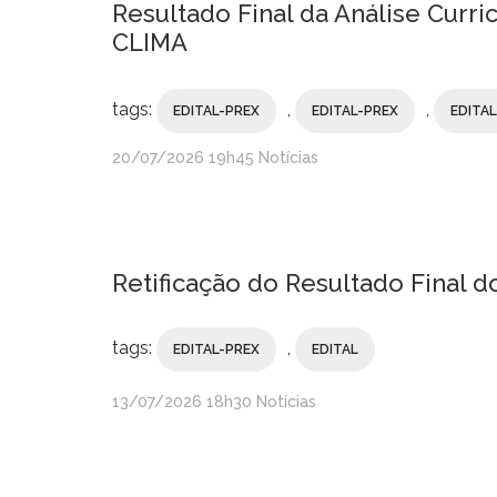
Resultado Final da Análise Curri
CLIMA
tags:
,
,
EDITAL-PREX
EDITAL-PREX
EDITA
publicado
20/07/2026
19h45
Notícias
Retificação do Resultado Final
tags:
,
EDITAL-PREX
EDITAL
publicado
13/07/2026
18h30
Notícias