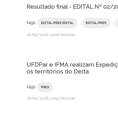
Resultado final - EDITAL Nº 02
tags:
,
,
EDITAL-PREX EDITAL
EDITAL-PREX
publicado
18/05/2026
11h16
Notícias
UFDPar e IFMA realizam Expediç
os territórios do Delta
tags:
PREX
publicado
18/05/2026
11h52
Notícias