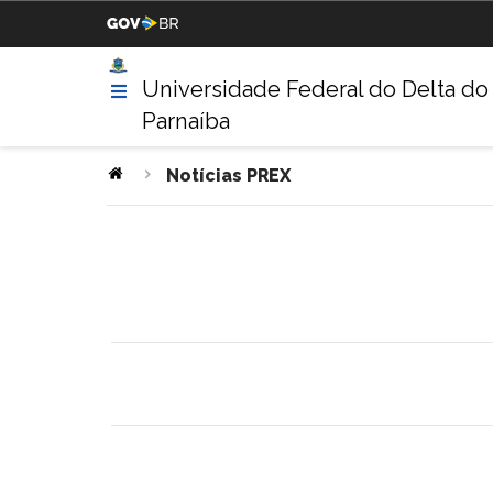
Casa Civil da Presidência da
Ministério da Justiça
República
Universidade Federal do Delta do
Parnaíba
Ministério da Agricultura,
Ministério da Educação
Pecuária e Abastecimento
Notícias PREX
Ministério da Indústria,
Ministério de Minas e Energ
Comércio Exterior e Serviços
Ministério do Turismo
Ministério da Integração
Nacional
Gabinete de Segurança
Advocacia-Geral da União
Institucional