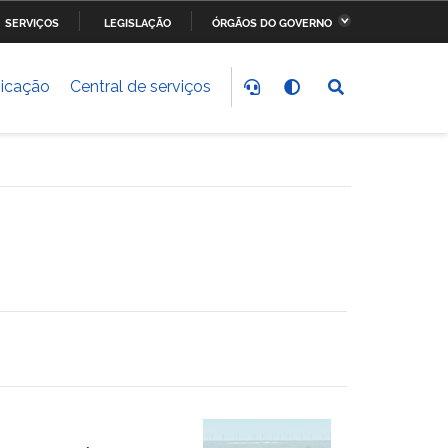
SERVIÇOS
LEGISLAÇÃO
ÓRGÃOS DO GOVERNO
stério da Fazenda
Ministério dos Transportes,
Portos e Aviação Civil
icação
Central de serviços
stério do
Ministério da Saúde
nvolvimento Social
stério do Meio Ambiente
Ministério do Esporte
stério dos Direitos
Secretaria-Geral da
anos
Presidência da República