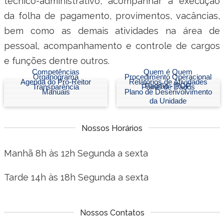
técnico-administrativo, acompanhar a execução
Ministério do Turismo
da folha de pagamento, provimentos, vacâncias,
Ministério da Integração Nacional
bem como as demais atividades na área de
pessoal, acompanhamento e controle de cargos
Ministério das Cidades
e funções dentre outros.
Competências
Quem é Quem
Ministério da Transparência e Controladoria-Geral da União
Organograma
Procedimento Operacional
Agenda do Pró-Reitor
Relatórios de Atividades
Padrão - POP
Transparência
Painel de Dados
Manuais
Plano de Desenvolvimento
Ministério dos Direitos Humanos
da Unidade
Secretaria-Geral da Presidência da República
Nossos Horários
Gabinete de Segurança Institucional
Manhã 8h às 12h Segunda a sexta
Advocacia-Geral da União
Tarde 14h às 18h Segunda a sexta
Banco Central do Brasil
Nossos Contatos