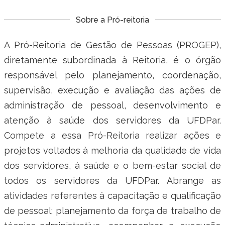
Ministério do Trabalho
Sobre a Pró-reitoria
Ministério do Desenvolvimento Social
A Pró-Reitoria de Gestão de Pessoas (PROGEP),
diretamente subordinada à Reitoria, é o órgão
Ministério da Saúde
responsável pelo planejamento, coordenação,
Ministério da Indústria, Comércio Exterior e Serviços
supervisão, execução e avaliação das ações de
administração de pessoal, desenvolvimento e
Ministério de Minas e Energia
atenção à saúde dos servidores da UFDPar.
Ministério do Planejamento, Desenvolvimento e Gestão
Compete a essa Pró-Reitoria realizar ações e
projetos voltados à melhoria da qualidade de vida
Ministério da Ciência, Tecnologia, Inovações e Comunicações
dos servidores, à saúde e o bem-estar social de
todos os servidores da UFDPar. Abrange as
Ministério do Meio Ambiente
atividades referentes à capacitação e qualificação
Ministério do Esporte
de pessoal; planejamento da força de trabalho de