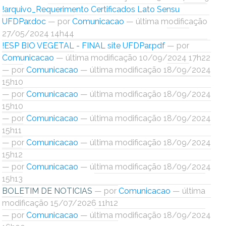
Ministério do Turismo
!arquivo_Requerimento Certificados Lato Sensu
UFDPar.doc
—
por
Comunicacao
— última modificação
Ministério da Integração Nacional
27/05/2024 14h44
!ESP BIO VEGETAL - FINAL site UFDPar.pdf
—
por
Ministério das Cidades
Comunicacao
— última modificação 10/09/2024 17h22
—
por
Comunicacao
— última modificação 18/09/2024
Ministério da Transparência e Controladoria-Geral da União
15h10
—
por
Comunicacao
— última modificação 18/09/2024
Ministério dos Direitos Humanos
15h10
—
por
Comunicacao
— última modificação 18/09/2024
Secretaria-Geral da Presidência da República
15h11
—
por
Comunicacao
— última modificação 18/09/2024
Gabinete de Segurança Institucional
15h12
—
por
Comunicacao
— última modificação 18/09/2024
Advocacia-Geral da União
15h13
BOLETIM DE NOTICIAS
—
por
Comunicacao
— última
Banco Central do Brasil
modificação 15/07/2026 11h12
—
por
Comunicacao
— última modificação 18/09/2024