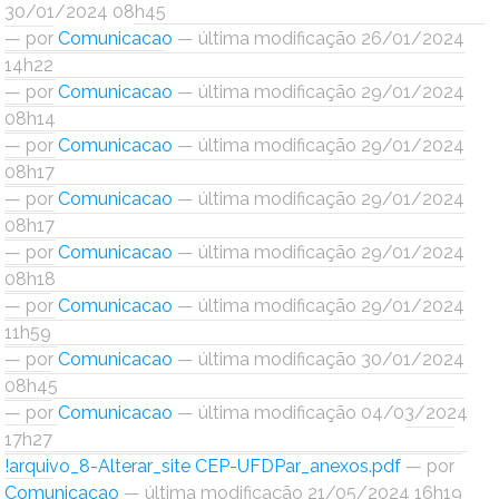
30/01/2024 08h45
Ministério do Trabalho
—
por
Comunicacao
— última modificação 26/01/2024
14h22
Ministério do Desenvolvimento Social
—
por
Comunicacao
— última modificação 29/01/2024
08h14
Ministério da Saúde
—
por
Comunicacao
— última modificação 29/01/2024
08h17
Ministério da Indústria, Comércio Exterior e Serviços
—
por
Comunicacao
— última modificação 29/01/2024
08h17
Ministério de Minas e Energia
—
por
Comunicacao
— última modificação 29/01/2024
08h18
Ministério do Planejamento, Desenvolvimento e Gestão
—
por
Comunicacao
— última modificação 29/01/2024
11h59
Ministério da Ciência, Tecnologia, Inovações e Comunicações
—
por
Comunicacao
— última modificação 30/01/2024
08h45
Ministério do Meio Ambiente
—
por
Comunicacao
— última modificação 04/03/2024
17h27
Ministério do Esporte
!arquivo_8-Alterar_site CEP-UFDPar_anexos.pdf
—
por
Comunicacao
— última modificação 21/05/2024 16h19