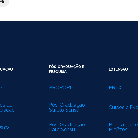
AE
PÓS-GRADUAÇÃO E
UAÇÃO
EXTENSÃO
PESQUISA
G
PROPOPI
PREX
os de
Pós-Graduação
Cursos e Ev
duação
Stricto Sensu
Pós-Graduação
Programas e
esso
Lato Sensu
Projetos