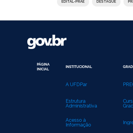
EDITAL-PRAE
DESTAQUE
PR
PÁGINA
INSTITUCIONAL
GRAD
INICIAL
A UFDPar
PRE
Estrutura
Curs
Administrativa
Gra
Acesso à
Ingr
Informação