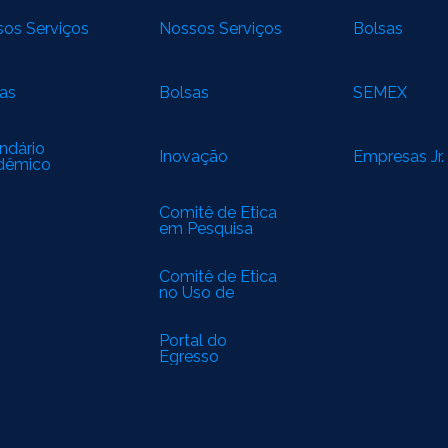
os Serviços
Nossos Serviços
Bolsas
as
Bolsas
SEMEX
ndário
Inovação
Empresas Jr.
dêmico
Comitê de Ética
em Pesquisa
(CEP)
Comitê de Ética
no Uso de
Animais (CEUA)
Portal do
Egresso