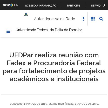
ACESSO À INFORMAÇÃO
PARTICIPE
SERVIÇOS
Casa Civil da Presidência da República
IR
Autentique-se na Rede
PARA
Ministério da Justiça
O
Universidade Federal do Delta do Parnaíba
CONTEÚDO
Ministério da Defesa
Ministério das Relações Exteriores
UFDPar realiza reunião com
Ministério da Fazenda
Fadex e Procuradoria Federal
Ministério dos Transportes, Portos e Aviação Civil
para fortalecimento de projetos
acadêmicos e institucionais
Ministério da Agricultura, Pecuária e Abastecimento
Ministério da Educação
Ministério da Cultura
publicado
:
19/05/2026 11h51
,
última modificação
:
19/05/2026 11h54