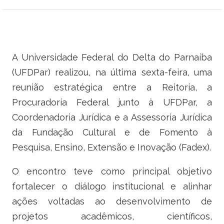
Ministério do Trabalho
Ministério do Desenvolvimento Social
A Universidade Federal do Delta do Parnaíba
Ministério da Saúde
(UFDPar) realizou, na última sexta-feira, uma
Ministério da Indústria, Comércio Exterior e Serviços
reunião estratégica entre a Reitoria, a
Procuradoria Federal junto à UFDPar, a
Ministério de Minas e Energia
Coordenadoria Jurídica e a Assessoria Jurídica
da Fundação Cultural e de Fomento à
Ministério do Planejamento, Desenvolvimento e Gestão
Pesquisa, Ensino, Extensão e Inovação (Fadex).
Ministério da Ciência, Tecnologia, Inovações e Comunicações
O encontro teve como principal objetivo
Ministério do Meio Ambiente
fortalecer o diálogo institucional e alinhar
ações voltadas ao desenvolvimento de
Ministério do Esporte
projetos acadêmicos, científicos,