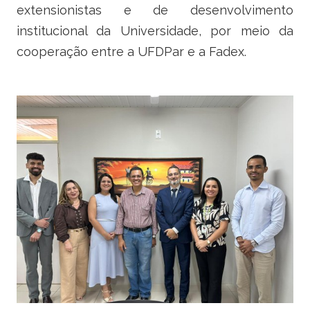
Ministério do Turismo
extensionistas e de desenvolvimento
institucional da Universidade, por meio da
Ministério da Integração Nacional
cooperação entre a UFDPar e a Fadex.
Ministério das Cidades
Ministério da Transparência e Controladoria-Geral da União
Ministério dos Direitos Humanos
Secretaria-Geral da Presidência da República
Gabinete de Segurança Institucional
Advocacia-Geral da União
Banco Central do Brasil