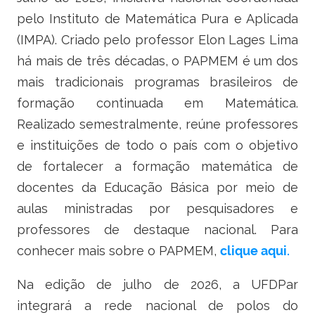
Ministério do Turismo
pelo Instituto de Matemática Pura e Aplicada
(IMPA). Criado pelo professor Elon Lages Lima
Ministério da Integração Nacional
há mais de três décadas, o PAPMEM é um dos
Ministério das Cidades
mais tradicionais programas brasileiros de
formação continuada em Matemática.
Ministério da Transparência e Controladoria-Geral da União
Realizado semestralmente, reúne professores
Ministério dos Direitos Humanos
e instituições de todo o país com o objetivo
de fortalecer a formação matemática de
Secretaria-Geral da Presidência da República
docentes da Educação Básica por meio de
aulas ministradas por pesquisadores e
Gabinete de Segurança Institucional
professores de destaque nacional. Para
Advocacia-Geral da União
conhecer mais sobre o PAPMEM,
clique aqui.
Banco Central do Brasil
Na edição de julho de 2026, a UFDPar
integrará a rede nacional de polos do