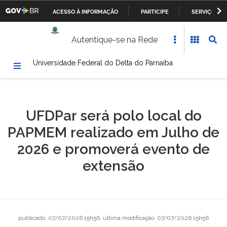
ACESSO À INFORMAÇÃO
PARTICIPE
SERVIÇOS
Casa Civil da Presidência da República
IR
Autentique-se na Rede
PARA
Ministério da Justiça
O
Universidade Federal do Delta do Parnaíba
CONTEÚDO
Ministério da Defesa
Ministério das Relações Exteriores
UFDPar será polo local do
Ministério da Fazenda
PAPMEM realizado em Julho de
Ministério dos Transportes, Portos e Aviação Civil
2026 e promoverá evento de
extensão
Ministério da Agricultura, Pecuária e Abastecimento
Ministério da Educação
Ministério da Cultura
publicado
:
07/07/2026 15h56
,
última modificação
:
07/07/2026 15h56