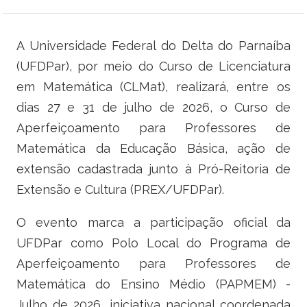
Ministério do Trabalho
A Universidade Federal do Delta do Parnaíba
Ministério do Desenvolvimento Social
(UFDPar), por meio do Curso de Licenciatura
Ministério da Saúde
em Matemática (CLMat), realizará, entre os
dias 27 e 31 de julho de 2026, o Curso de
Ministério da Indústria, Comércio Exterior e Serviços
Aperfeiçoamento para Professores de
Matemática da Educação Básica, ação de
Ministério de Minas e Energia
extensão cadastrada junto à Pró-Reitoria de
Ministério do Planejamento, Desenvolvimento e Gestão
Extensão e Cultura (PREX/UFDPar).
Ministério da Ciência, Tecnologia, Inovações e Comunicações
O evento marca a participação oficial da
UFDPar como Polo Local do Programa de
Ministério do Meio Ambiente
Aperfeiçoamento para Professores de
Ministério do Esporte
Matemática do Ensino Médio (PAPMEM) -
Julho de 2026, iniciativa nacional coordenada