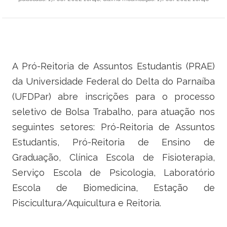
Ministério do Trabalho
Ministério do Desenvolvimento Social
Ministério da Saúde
A Pró-Reitoria de Assuntos Estudantis (PRAE)
da Universidade Federal do Delta do Parnaíba
Ministério da Indústria, Comércio Exterior e Serviços
(UFDPar) abre inscrições para o processo
Ministério de Minas e Energia
seletivo de Bolsa Trabalho, para atuação nos
seguintes setores: Pró-Reitoria de Assuntos
Ministério do Planejamento, Desenvolvimento e Gestão
Estudantis, Pró-Reitoria de Ensino de
Graduação, Clínica Escola de Fisioterapia,
Ministério da Ciência, Tecnologia, Inovações e Comunicações
Serviço Escola de Psicologia, Laboratório
Ministério do Meio Ambiente
Escola de Biomedicina, Estação de
Piscicultura/Aquicultura e Reitoria.
Ministério do Esporte