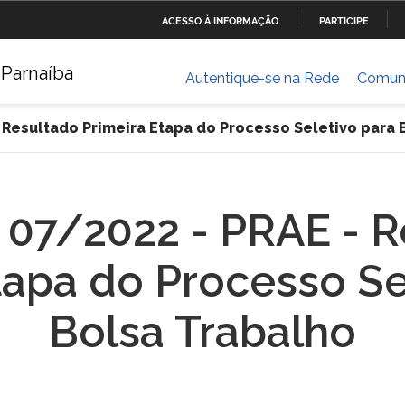
ACESSO À INFORMAÇÃO
PARTICIPE
Ministério da Defesa
Ministério das Relações
Mini
IR
Exteriores
 Parnaíba
PARA
Autentique-se na Rede
Comun
O
Ministério da Cultura
Ministério do Trabalho
Mini
CONTEÚDO
Dese
- Resultado Primeira Etapa do Processo Seletivo para
ia
Ministério do Planejamento,
Ministério da Ciência,
Mini
Desenvolvimento e Gestão
Tecnologia, Inovações e
Comunicações
° 07/2022 - PRAE - 
Ministério das Cidades
Ministério da Transparência
Mini
tapa do Processo Se
e Controladoria-Geral da
Hum
União
Bolsa Trabalho
Banco Central do Brasil