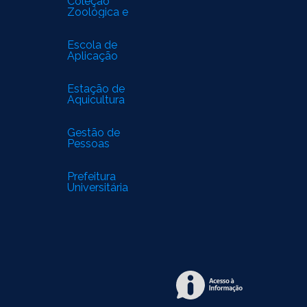
Coleção
Zoológica e
Herbário do
Delta do
Parnaíba
Escola de
Aplicação
Estação de
Aquicultura
Gestão de
Pessoas
Prefeitura
Universitária