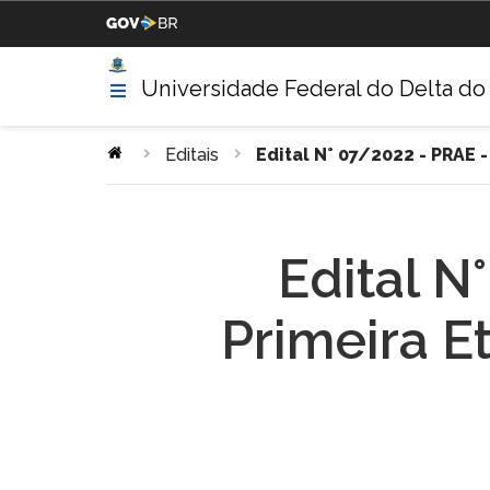
Casa Civil da Presidência da
Ministério da Justiça
República
Universidade Federal do Delta do
Ministério da Agricultura,
Ministério da Educação
Pecuária e Abastecimento
Editais
Edital N° 07/2022 - PRAE 
Ministério da Indústria,
Ministério de Minas e Energ
Comércio Exterior e Serviços
Edital N
Ministério do Turismo
Ministério da Integração
Primeira E
Nacional
Gabinete de Segurança
Advocacia-Geral da União
Institucional