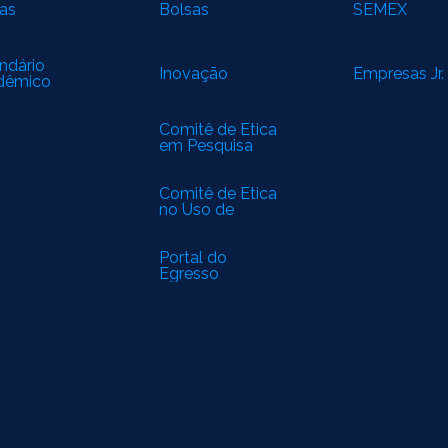
as
Bolsas
SEMEX
ndário
Inovação
Empresas Jr.
dêmico
Comitê de Ética
em Pesquisa
(CEP)
Comitê de Ética
no Uso de
Animais (CEUA)
Portal do
Egresso