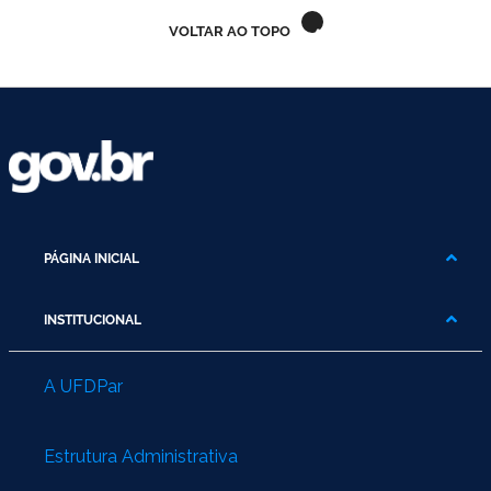
Ministério do Turismo
VOLTAR AO TOPO
Ministério da Integração Nacional
Ministério das Cidades
Ministério da Transparência e Controladoria-Geral da União
Ministério dos Direitos Humanos
PÁGINA INICIAL
Secretaria-Geral da Presidência da República
INSTITUCIONAL
Gabinete de Segurança Institucional
Advocacia-Geral da União
A UFDPar
Banco Central do Brasil
Estrutura Administrativa