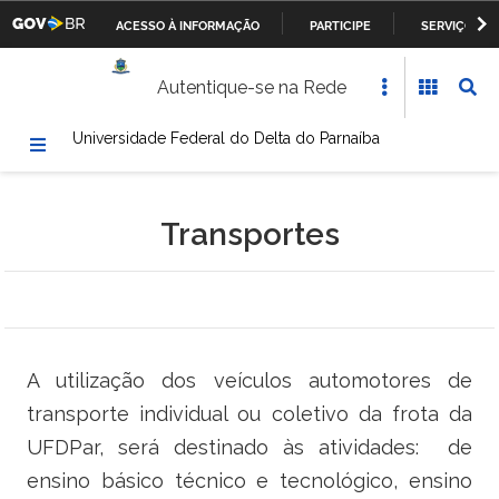
ACESSO À INFORMAÇÃO
PARTICIPE
SERVIÇOS
Casa Civil da Presidência da República
IR
Autentique-se na Rede
PARA
Ministério da Justiça
O
Universidade Federal do Delta do Parnaíba
CONTEÚDO
Ministério da Defesa
Ministério das Relações Exteriores
Transportes
Ministério da Fazenda
Ministério dos Transportes, Portos e Aviação Civil
Ministério da Agricultura, Pecuária e Abastecimento
A utilização dos veículos automotores de
transporte individual ou coletivo da frota da
Ministério da Educação
UFDPar, será destinado às atividades: de
Ministério da Cultura
ensino básico técnico e tecnológico, ensino