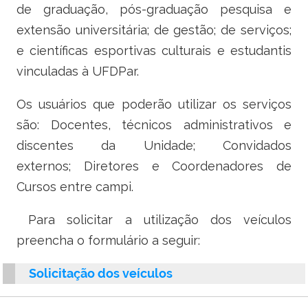
de graduação, pós-graduação pesquisa e
Ministério do Trabalho
extensão universitária; de gestão; de serviços;
Ministério do Desenvolvimento Social
e científicas esportivas culturais e estudantis
vinculadas à UFDPar.
Ministério da Saúde
Os usuários que poderão utilizar os serviços
Ministério da Indústria, Comércio Exterior e Serviços
são: Docentes, técnicos administrativos e
discentes da Unidade; Convidados
Ministério de Minas e Energia
externos; Diretores e Coordenadores de
Ministério do Planejamento, Desenvolvimento e Gestão
Cursos entre campi.
Ministério da Ciência, Tecnologia, Inovações e Comunicações
Para solicitar a utilização dos veículos
preencha o formulário a seguir:
Ministério do Meio Ambiente
Solicitação dos veículos
Ministério do Esporte