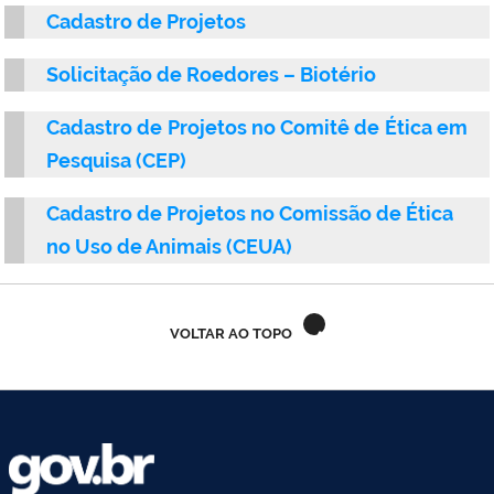
Cadastro de Projetos
Ministério do Trabalho
Solicitação de Roedores – Biotério
Ministério do Desenvolvimento Social
Cadastro de Projetos no Comitê de Ética em
Ministério da Saúde
Pesquisa (CEP)
Ministério da Indústria, Comércio Exterior e Serviços
Cadastro de Projetos no Comissão de Ética
Ministério de Minas e Energia
no Uso de Animais (CEUA)
Ministério do Planejamento, Desenvolvimento e Gestão
VOLTAR AO TOPO
Ministério da Ciência, Tecnologia, Inovações e Comunicações
Ministério do Meio Ambiente
Ministério do Esporte