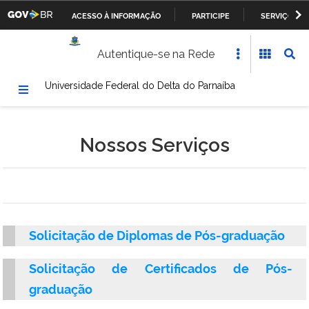
ACESSO À INFORMAÇÃO
PARTICIPE
SERVIÇOS
Casa Civil da Presidência da República
IR
Autentique-se na Rede
PARA
Ministério da Justiça
O
Universidade Federal do Delta do Parnaíba
CONTEÚDO
Ministério da Defesa
Ministério das Relações Exteriores
Nossos Serviços
Ministério da Fazenda
Ministério dos Transportes, Portos e Aviação Civil
Ministério da Agricultura, Pecuária e Abastecimento
Solicitação de Diplomas de Pós-graduação
Ministério da Educação
Solicitação de Certificados de Pós-
graduação
Ministério da Cultura