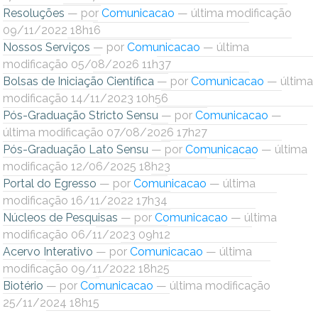
Ministério do Turismo
Resoluções
—
por
Comunicacao
— última modificação
09/11/2022 18h16
Ministério da Integração Nacional
Nossos Serviços
—
por
Comunicacao
— última
modificação 05/08/2026 11h37
Ministério das Cidades
Bolsas de Iniciação Científica
—
por
Comunicacao
— última
modificação 14/11/2023 10h56
Ministério da Transparência e Controladoria-Geral da União
Pós-Graduação Stricto Sensu
—
por
Comunicacao
—
última modificação 07/08/2026 17h27
Ministério dos Direitos Humanos
Pós-Graduação Lato Sensu
—
por
Comunicacao
— última
modificação 12/06/2025 18h23
Secretaria-Geral da Presidência da República
Portal do Egresso
—
por
Comunicacao
— última
modificação 16/11/2022 17h34
Gabinete de Segurança Institucional
Núcleos de Pesquisas
—
por
Comunicacao
— última
modificação 06/11/2023 09h12
Advocacia-Geral da União
Acervo Interativo
—
por
Comunicacao
— última
modificação 09/11/2022 18h25
Banco Central do Brasil
Biotério
—
por
Comunicacao
— última modificação
25/11/2024 18h15