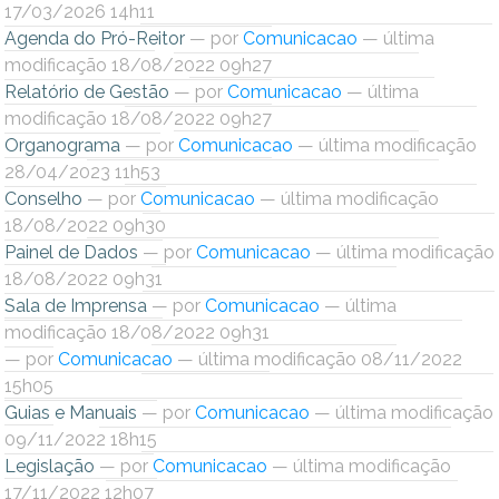
17/03/2026 14h11
Ministério do Trabalho
Agenda do Pró-Reitor
—
por
Comunicacao
— última
modificação 18/08/2022 09h27
Ministério do Desenvolvimento Social
Relatório de Gestão
—
por
Comunicacao
— última
modificação 18/08/2022 09h27
Ministério da Saúde
Organograma
—
por
Comunicacao
— última modificação
28/04/2023 11h53
Ministério da Indústria, Comércio Exterior e Serviços
Conselho
—
por
Comunicacao
— última modificação
18/08/2022 09h30
Ministério de Minas e Energia
Painel de Dados
—
por
Comunicacao
— última modificação
18/08/2022 09h31
Ministério do Planejamento, Desenvolvimento e Gestão
Sala de Imprensa
—
por
Comunicacao
— última
modificação 18/08/2022 09h31
Ministério da Ciência, Tecnologia, Inovações e Comunicações
—
por
Comunicacao
— última modificação 08/11/2022
15h05
Ministério do Meio Ambiente
Guias e Manuais
—
por
Comunicacao
— última modificação
09/11/2022 18h15
Ministério do Esporte
Legislação
—
por
Comunicacao
— última modificação
17/11/2022 12h07