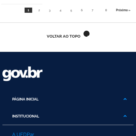
1
2
3
4
5
6
7
8
Próximo »
VOLTAR AO TOPO
PÁGINA INICIAL
INSTITUCIONAL
A UFDPar