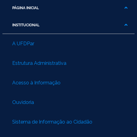
Ministério do Turismo
PÁGINA INICIAL
Ministério da Integração Nacional
INSTITUCIONAL
Ministério das Cidades
A UFDPar
Ministério da Transparência e Controladoria-Geral da União
Ministério dos Direitos Humanos
Estrutura Administrativa
Secretaria-Geral da Presidência da República
Acesso à Informação
Gabinete de Segurança Institucional
Ouvidoria
Advocacia-Geral da União
Banco Central do Brasil
Sistema de Informação ao Cidadão