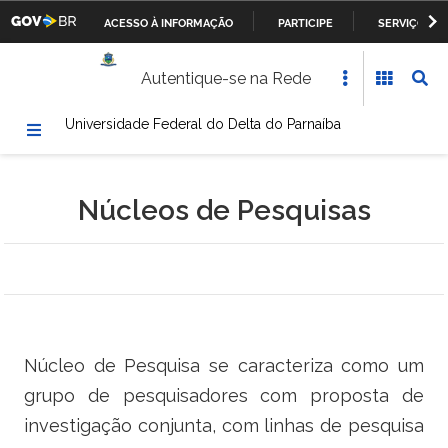
ACESSO À INFORMAÇÃO
PARTICIPE
SERVIÇOS
Casa Civil da Presidência da República
IR
Autentique-se na Rede
PARA
Ministério da Justiça
O
Universidade Federal do Delta do Parnaíba
CONTEÚDO
Ministério da Defesa
Ministério das Relações Exteriores
Núcleos de Pesquisas
Ministério da Fazenda
Ministério dos Transportes, Portos e Aviação Civil
Ministério da Agricultura, Pecuária e Abastecimento
Núcleo de Pesquisa se caracteriza como um
Ministério da Educação
grupo de pesquisadores com proposta de
Ministério da Cultura
investigação conjunta, com linhas de pesquisa