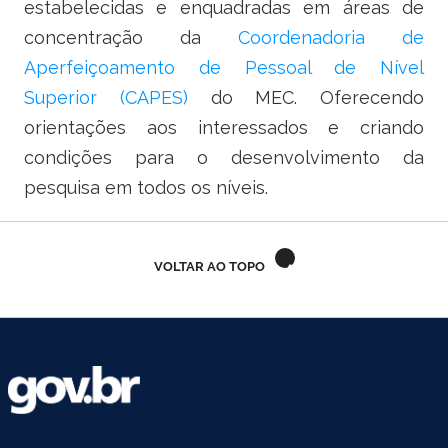
estabelecidas e enquadradas em áreas de
Ministério do Trabalho
concentração da
Coordenadoria de
Aperfeiçoamento de Pessoal de Nível
Ministério do Desenvolvimento Social
Superior (CAPES)
do MEC. Oferecendo
Ministério da Saúde
orientações aos interessados e criando
condições para o desenvolvimento da
Ministério da Indústria, Comércio Exterior e Serviços
pesquisa em todos os níveis.
Ministério de Minas e Energia
Ministério do Planejamento, Desenvolvimento e Gestão
VOLTAR AO TOPO
Ministério da Ciência, Tecnologia, Inovações e Comunicações
Ministério do Meio Ambiente
Ministério do Esporte