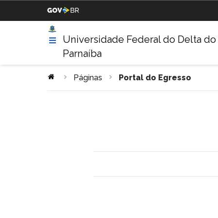
Casa Civil da Presidência da
Ministério da Justiça
República
Universidade Federal do Delta do
Parnaíba
Ministério da Agricultura,
Ministério da Educação
Pecuária e Abastecimento
Páginas
Portal do Egresso
Ministério da Indústria,
Ministério de Minas e Energ
Comércio Exterior e Serviços
Ministério do Turismo
Ministério da Integração
Nacional
Gabinete de Segurança
Advocacia-Geral da União
Institucional