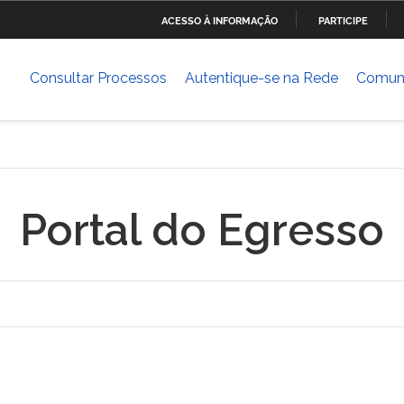
ACESSO À INFORMAÇÃO
PARTICIPE
Ministério da Defesa
Ministério das Relações
Mini
IR
Exteriores
PARA
Consultar Processos
Autentique-se na Rede
Comun
O
Ministério da Cultura
Ministério do Trabalho
Mini
CONTEÚDO
Dese
ia
Ministério do Planejamento,
Ministério da Ciência,
Mini
Desenvolvimento e Gestão
Tecnologia, Inovações e
Comunicações
Portal do Egresso
Ministério das Cidades
Ministério da Transparência
Mini
e Controladoria-Geral da
Hum
União
Banco Central do Brasil