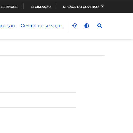
SERVIÇOS
LEGISLAÇÃO
ÓRGÃOS DO GOVERNO
stério da Fazenda
Ministério dos Transportes,
Portos e Aviação Civil
icação
Central de serviços
stério do
Ministério da Saúde
nvolvimento Social
stério do Meio Ambiente
Ministério do Esporte
stério dos Direitos
Secretaria-Geral da
anos
Presidência da República