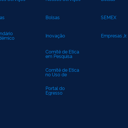
as
Bolsas
SEMEX
ndário
Inovação
Empresas Jr.
dêmico
Comitê de Ética
em Pesquisa
(CEP)
Comitê de Ética
no Uso de
Animais (CEUA)
Portal do
Egresso