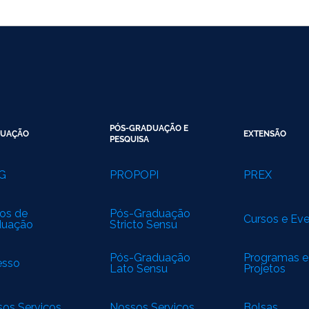
PÓS-GRADUAÇÃO E
UAÇÃO
EXTENSÃO
PESQUISA
G
PROPOPI
PREX
os de
Pós-Graduação
Cursos e Ev
duação
Stricto Sensu
Pós-Graduação
Programas e
esso
Lato Sensu
Projetos
os Serviços
Nossos Serviços
Bolsas