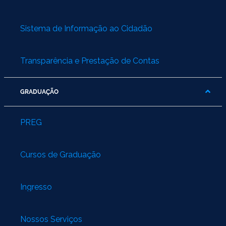
Ministério do Turismo
Ministério da Integração Nacional
Sistema de Informação ao Cidadão
Ministério das Cidades
Transparência e Prestação de Contas
Ministério da Transparência e Controladoria-Geral da União
GRADUAÇÃO
Ministério dos Direitos Humanos
PREG
Secretaria-Geral da Presidência da República
Gabinete de Segurança Institucional
Cursos de Graduação
Advocacia-Geral da União
Ingresso
Banco Central do Brasil
Nossos Serviços